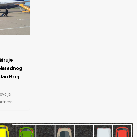
iruje
 Narednog
dan Broj
evo je
rtners..