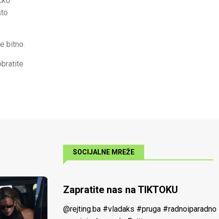
ičko
što
e bitno.
obratite
SOCIJALNE MREŽE
Zapratite nas na TIKTOKU
@rejting.ba
#vladaks
#pruga
#radnoiparadno