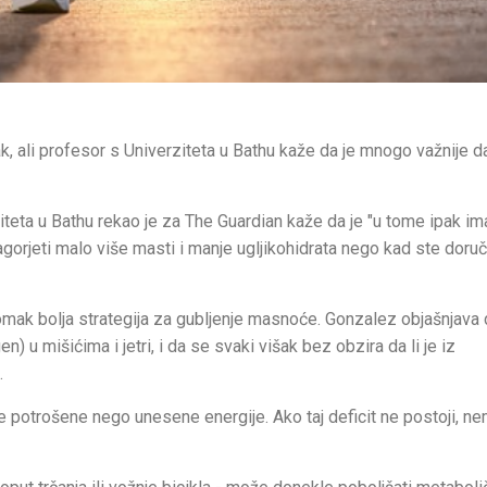
 ali profesor s Univerziteta u Bathu kaže da je mnogo važnije d
teta u Bathu rekao je za The Guardian kaže da je "u tome ipak i
agorjeti malo više masti i manje ugljikohidrata nego kad ste doruč
mak bolja strategija za gubljenje masnoće. Gonzalez objašnjava d
) u mišićima i jetri, i da se svaki višak bez obzira da li je iz
.
iše potrošene nego unesene energije. Ako taj deficit ne postoji, n