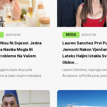
A
MODA
2025-04-04
2025-07-09
Nisu Ni Svjesni: Jedna
Lauren Sanchez Prvi Pu
a Navika Mogla Bi
Javnosti Nakon Vjenčan
 Probleme Na Vašem
Lateks Haljini Istakla Sv
Obline...
igijenu kaže da je pola
Lauren Sánchez, supruga osn
no je kako i kojim redoslijed..
Amazona Jeffa Bezosa, ponovo