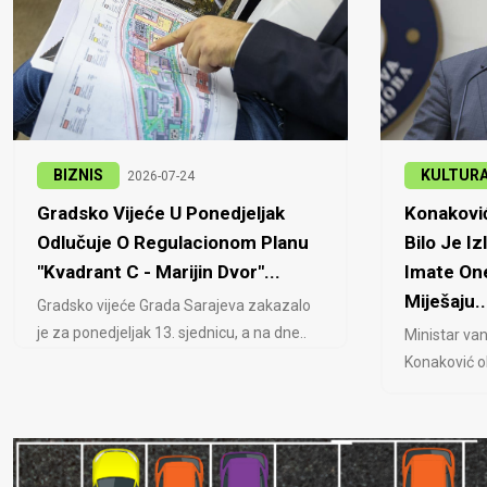
BIZNIS
KULTUR
2026-07-24
Gradsko Vijeće U Ponedjeljak
Konaković
Odlučuje O Regulacionom Planu
Bilo Je Iz
"Kvadrant C - Marijin Dvor"...
Imate One
Miješaju..
Gradsko vijeće Grada Sarajeva zakazalo
je za ponedjeljak 13. sjednicu, a na dne..
Ministar van
Konaković ob