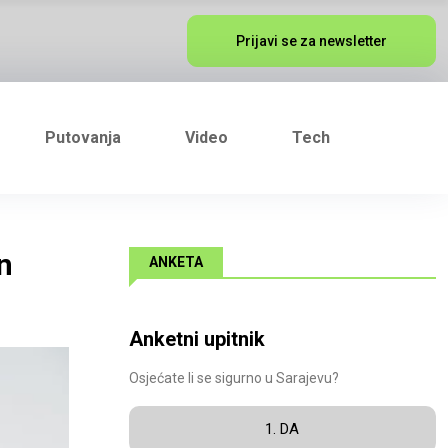
Prijavi se za newsletter
Putovanja
Video
Tech
n
ANKETA
Anketni upitnik
Osjećate li se sigurno u Sarajevu?
1. DA