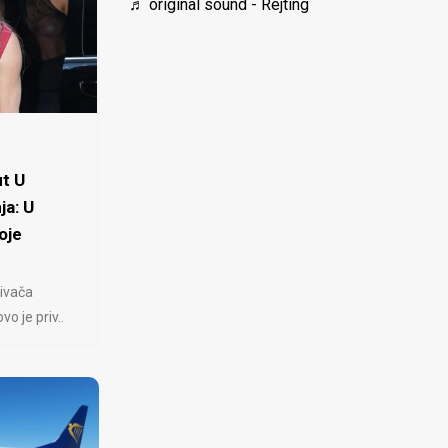
♬ original sound - Rejting
t U
ja: U
oje
ivača
 je priv..