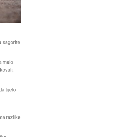
a sagorite
ma malo
kovali,
a tijelo
ema razlike