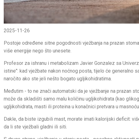
2025-11-26
Postoje određene sitne pogodnosti vježbanja na prazan stomak,
više energije nego što unesete.
Profesor za ishranu i metabolizam Javier Gonzalez sa Univerzi
istine": kad vježbate nakon noćnog posta, tijelo će generalno s
naročito ako ste jeli nešto bogato ugljikohidratima.
Međutim - to ne znači automatski da je vježbanje na prazan sto
može da skladišti samo malu količinu ugljikohidrata (kao glikogen
ugljikohidrata, masti ili proteina u konačnici pretvara u masnoću
Dakle, da biste izgubili mast, morate imati kalorijski deficit: v
da li ste vježbali gladni ili siti.