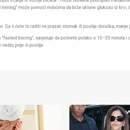
oput trčanja ili vožnje bicikla - može donekle poboljšati metabol
ed trening" može pomoći mišićima da brže uklone glukozu iz krvi, 
. Da li ćete to raditi na prazan stomak ili poslije doručka, manje j
ate "fasted trening", savjetuje da počnete polako s 15–20 minuta i 
 nešto prije ili poslije.