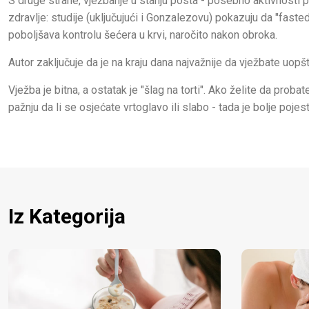
S druge strane, vježbanje u stanju posta - posebno aktivnosti p
zdravlje: studije (uključujući i Gonzalezovu) pokazuju da "fast
poboljšava kontrolu šećera u krvi, naročito nakon obroka.
Autor zaključuje da je na kraju dana najvažnije da vježbate uopšte
Vježba je bitna, a ostatak je "šlag na torti". Ako želite da prob
pažnju da li se osjećate vrtoglavo ili slabo - tada je bolje pojesti
Iz Kategorija