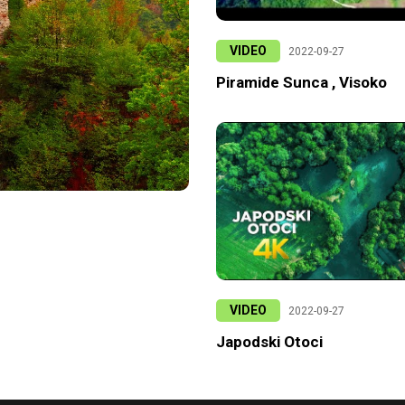
VIDEO
2022-09-27
Piramide Sunca , Visoko
VIDEO
2022-09-27
Japodski Otoci