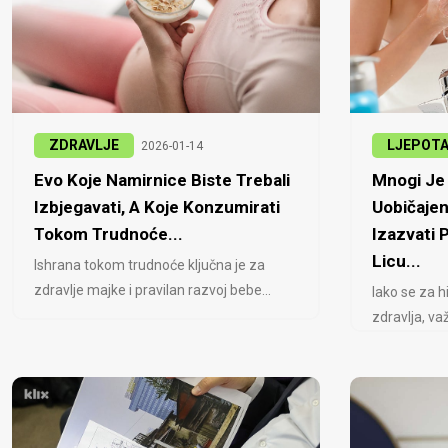
ZDRAVLJE
LJEPOT
2026-01-14
Evo Koje Namirnice Biste Trebali
Mnogi Je 
Izbjegavati, A Koje Konzumirati
Uobičajen
Tokom Trudnoće...
Izazvati
Licu...
Ishrana tokom trudnoće ključna je za
zdravlje majke i pravilan razvoj bebe...
Iako se za h
zdravlja, važ