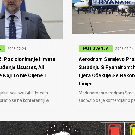
A
PUTOVANJA
2026-07-24
2026-07-24
: Pozicioniranje Hrvata
Aerodrom Sarajevo Proš
laženje Ususret, Ali
Saradnju S Ryanairom:
 Koji To Ne Cijene I
Ljeta Očekuje Se Rekor
.
Linija...
jskih poslova BiH Elmedin
Međunarodni aerodrom Saraj
ratio se na konferenciji &..
saopštio da je komercijalno pa