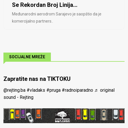
Se Rekordan Broj Linija...
Međunarodni aerodrom Sarajevo je saopštio da je
komercijalno partners..
SOCIJALNE MREŽE
Zapratite nas na TIKTOKU
@rejting.ba
#vladaks
#pruga
#radnoiparadno
♬ original
sound - Rejting