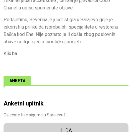
i skinite jedan accessoire", citirala je pjevačica Coco
Chanel u opisu spomenute objave.
Podsjetimo, Severina je jučer stigla u Sarajevo gdje je
iskoristila priliku da isproba bh. specijalitete u restoranu
Bašča kod Ene. Nije poznato je li došla zbog poslovnih
obaveza ili je riječ o turističkoj posjeti.
Klix.ba
ANKETA
Anketni upitnik
Osjećate li se sigurno u Sarajevu?
1. DA