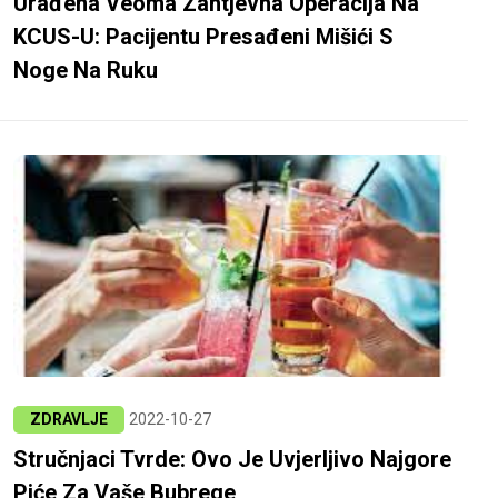
Urađena Veoma Zahtjevna Operacija Na
KCUS-U: Pacijentu Presađeni Mišići S
Noge Na Ruku
ZDRAVLJE
2022-10-27
Stručnjaci Tvrde: Ovo Je Uvjerljivo Najgore
Piće Za Vaše Bubrege