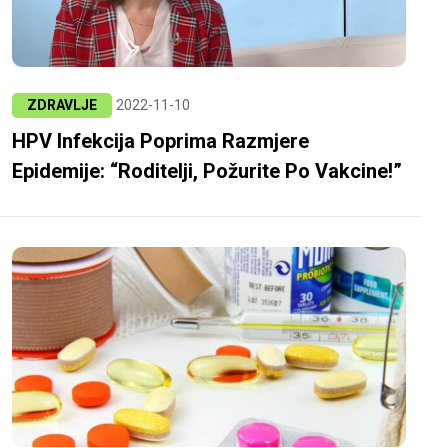
ZDRAVLJE
2022-11-10
HPV Infekcija Poprima Razmjere
Epidemije: “Roditelji, Požurite Po Vakcine!”