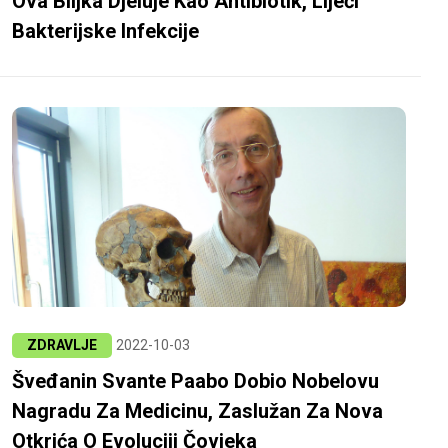
Ova Biljka Djeluje Kao Antibiotik, Liječi
Bakterijske Infekcije
ZDRAVLJE
2022-10-03
Šveđanin Svante Paabo Dobio Nobelovu
Nagradu Za Medicinu, Zaslužan Za Nova
Otkrića O Evoluciji Čovjeka