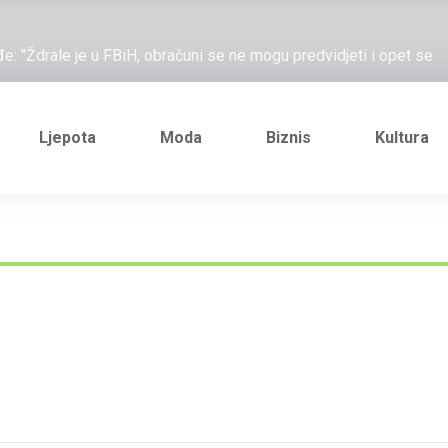
ažove, što me ne uhapsiš?"; "Prošetajmo Beogradom, Novim
đe: "Ždrale je u FBiH, obračuni se ne mogu predvidjeti i opet se
e novi Željezničarov Karamarko
nuo je general Izet Nanić, pogibijom je probio blokadu koja je
Ljepota
Moda
Biznis
Kultura
ažove, što me ne uhapsiš?"; "Prošetajmo Beogradom, Novim
đe: "Ždrale je u FBiH, obračuni se ne mogu predvidjeti i opet se
e novi Željezničarov Karamarko