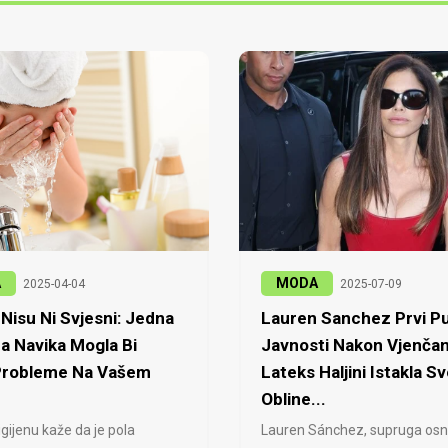
A
MODA
2025-04-04
2025-07-09
Nisu Ni Svjesni: Jedna
Lauren Sanchez Prvi Pu
a Navika Mogla Bi
Javnosti Nakon Vjenčan
 Probleme Na Vašem
Lateks Haljini Istakla Sv
Obline...
igijenu kaže da je pola
Lauren Sánchez, supruga osn