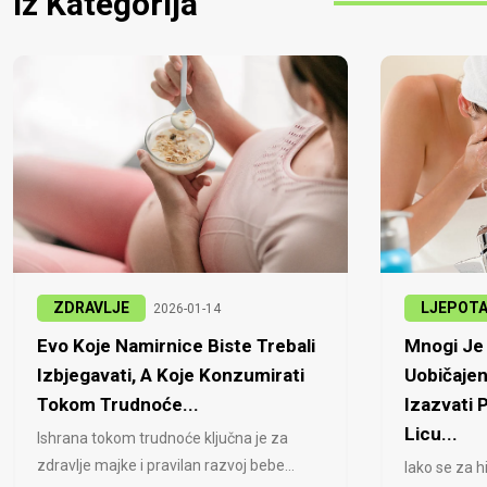
Iz Kategorija
ZDRAVLJE
LJEPOT
2026-01-14
Evo Koje Namirnice Biste Trebali
Mnogi Je 
Izbjegavati, A Koje Konzumirati
Uobičajen
Tokom Trudnoće...
Izazvati
Licu...
Ishrana tokom trudnoće ključna je za
zdravlje majke i pravilan razvoj bebe...
Iako se za h