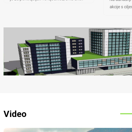
akcije s cil
Video