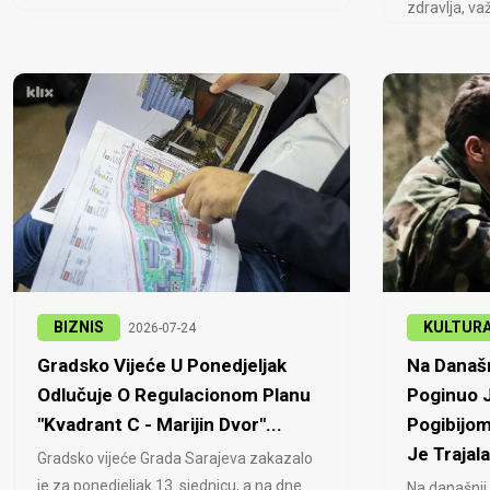
zdravlja, važ
BIZNIS
KULTUR
2026-07-24
Gradsko Vijeće U Ponedjeljak
Na Današn
Odlučuje O Regulacionom Planu
Poginuo J
"Kvadrant C - Marijin Dvor"...
Pogibijom
Je Trajala
Gradsko vijeće Grada Sarajeva zakazalo
je za ponedjeljak 13. sjednicu, a na dne..
Na današnji