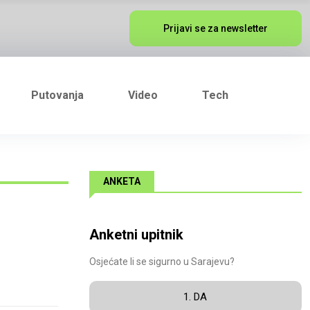
Prijavi se za newsletter
Putovanja
Video
Tech
ANKETA
Anketni upitnik
Osjećate li se sigurno u Sarajevu?
1. DA