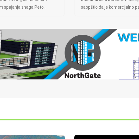
jem spajanja snaga Peto..
saopštio da je komercijalno pa