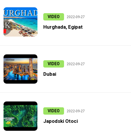
VIDEO
2022-09-27
Hurghada, Egipat
VIDEO
2022-09-27
Dubai
VIDEO
2022-09-27
Japodski Otoci