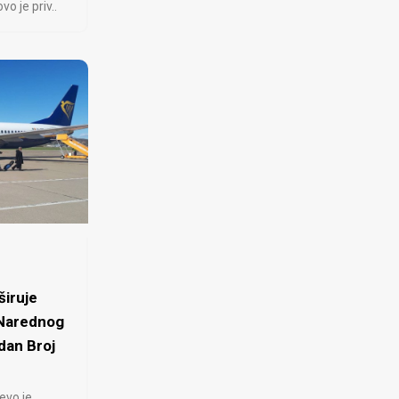
 je priv..
iruje
 Narednog
dan Broj
evo je