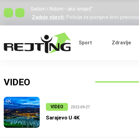
Zadnje vijesti:
Verbalni rat Vučića i Heleza: "L
Sadom i Nišom - ako smiješ"
Zadnje vijesti:
Policija za pucnjave krivi pravosu
mogu dogoditi"
Zadnje vijesti:
Otišao Marin, došao Marko: Ovo j
Zadnje vijesti:
Na današnji dan 1995. godine pogi
Sport
Zdravlje
trajala 1.201 dan
Zadnje vijesti:
Verbalni rat Vučića i Heleza: "L
Sadom i Nišom - ako smiješ"
Zadnje vijesti:
Policija za pucnjave krivi pravosu
VIDEO
mogu dogoditi"
Zadnje vijesti:
Otišao Marin, došao Marko: Ovo j
VIDEO
2022-09-27
Sarajevo U 4K