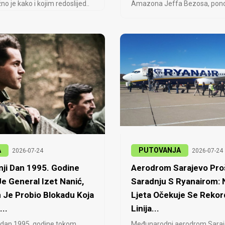
no je kako i kojim redoslijed..
Amazona Jeffa Bezosa, ponovo
A
PUTOVANJA
2026-07-24
2026-07-24
ji Dan 1995. Godine
Aerodrom Sarajevo Proš
e General Izet Nanić,
Saradnju S Ryanairom:
 Je Probio Blokadu Koja
Ljeta Očekuje Se Rekor
...
Linija...
 dan 1995. godine tokom
Međunarodni aerodrom Saraj