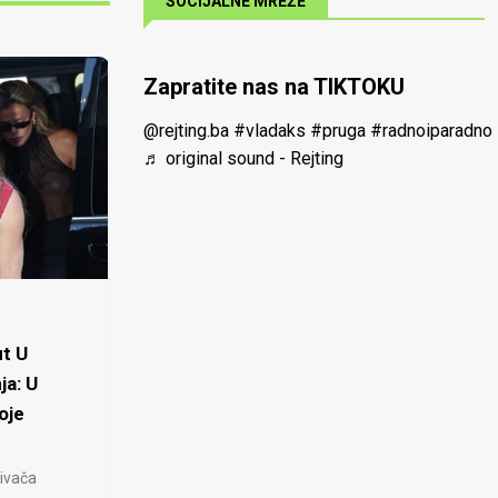
SOCIJALNE MREŽE
Zapratite nas na TIKTOKU
@rejting.ba
#vladaks
#pruga
#radnoiparadno
♬ original sound - Rejting
t U
ja: U
oje
ivača