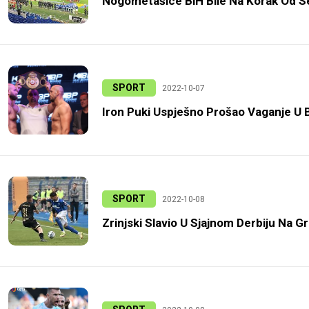
Nogometašice BiH Bile Na Korak Od Se
SPORT
2022-10-07
Iron Puki Uspješno Prošao Vaganje U 
SPORT
2022-10-08
Zrinjski Slavio U Sjajnom Derbiju Na Gr