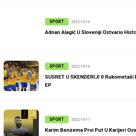
SPORT
2022-10-16
Adnan Alagić U Sloveniji Ostvario Hist
SPORT
2022-10-16
SUSRET U SKENDERIJI 0 Rukometaši BiH
EP
SPORT
2022-10-17
Karim Benzema Prvi Put U Karijeri Osv