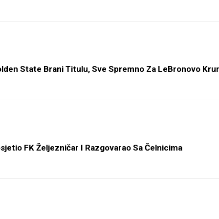
lden State Brani Titulu, Sve Spremno Za LeBronovo Krun
Posjetio FK Željezničar I Razgovarao Sa Čelnicima