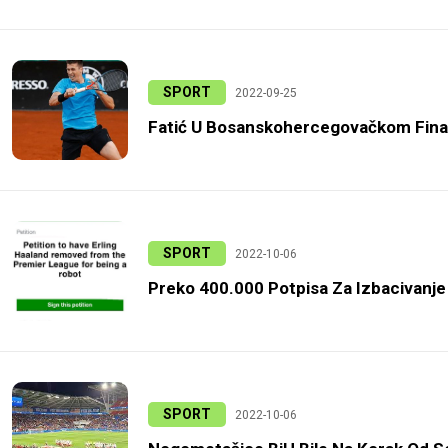
SPORT
2022-09-25
Fatić U Bosanskohercegovačkom Final
SPORT
2022-10-06
Preko 400.000 Potpisa Za Izbacivanje
SPORT
2022-10-06