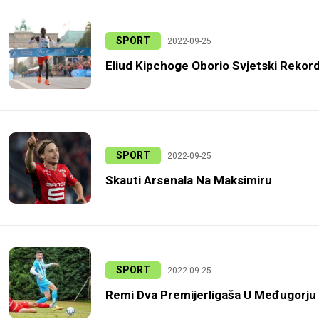
SPORT
2022-09-25
Eliud Kipchoge Oborio Svjetski Rekor
SPORT
2022-09-25
Skauti Arsenala Na Maksimiru
SPORT
2022-09-25
Remi Dva Premijerligaša U Međugorju