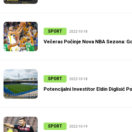
SPORT
2022-10-18
Večeras Počinje Nova NBA Sezona: Go
SPORT
2022-10-18
Potencijalni Investitor Eldin Diglisić 
SPORT
2022-10-19