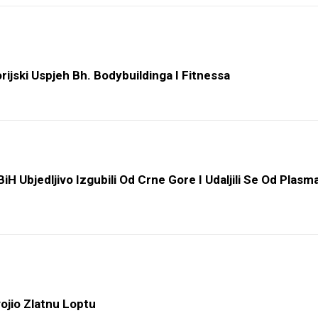
orijski Uspjeh Bh. Bodybuildinga I Fitnessa
 Ubjedljivo Izgubili Od Crne Gore I Udaljili Se Od Plasm
ojio Zlatnu Loptu