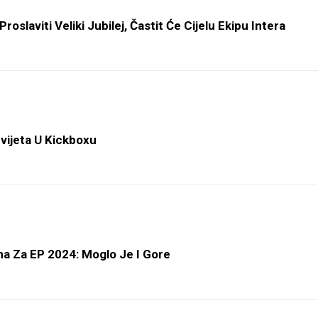
oslaviti Veliki Jubilej, Častit Će Cijelu Ekipu Intera
Svijeta U Kickboxu
ama Za EP 2024: Moglo Je I Gore