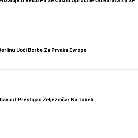
nzacije U Velsu Pa Se Časno Oprostile Od Baraža Za SP
Berlinu Uoči Borbe Za Prvaka Evrope
bavici I Prestigao Željezničar Na Tabeli