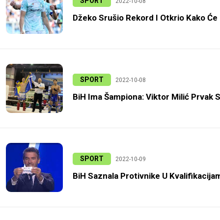
SPORT
2022-10-08
Džeko Srušio Rekord I Otkrio Kako Će Pr
SPORT
2022-10-08
BiH Ima Šampiona: Viktor Milić Prvak 
SPORT
2022-10-09
BiH Saznala Protivnike U Kvalifikacij