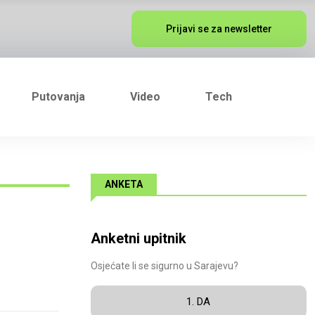
Prijavi se za newsletter
Putovanja
Video
Tech
ANKETA
Anketni upitnik
Osjećate li se sigurno u Sarajevu?
1. DA