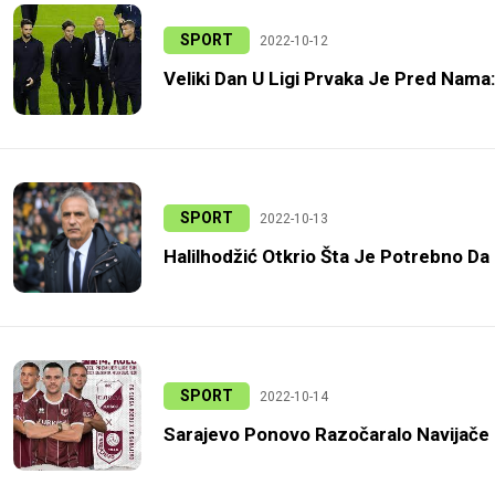
SPORT
2022-10-12
Veliki Dan U Ligi Prvaka Je Pred Nama:
SPORT
2022-10-13
Halilhodžić Otkrio Šta Je Potrebno D
SPORT
2022-10-14
Sarajevo Ponovo Razočaralo Navijače