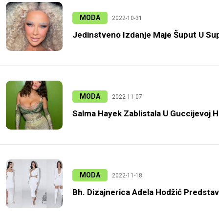
MODA
2022-10-31
Jedinstveno Izdanje Maje Šuput U Sup
MODA
2022-11-07
Salma Hayek Zablistala U Guccijevoj Ha
MODA
2022-11-18
Bh. Dizajnerica Adela Hodžić Predstavl