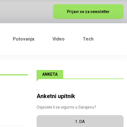
Prijavi se za newsletter
Putovanja
Video
Tech
ANKETA
Anketni upitnik
Osjećate li se sigurno u Sarajevu?
1. DA