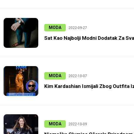
MODA
2022-09-27
Sat Kao Najbolji Modni Dodatak Za S
MODA
2022-10-07
Kim Kardashian Ismijali Zbog Outfita I
MODA
2022-10-09