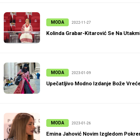
MODA
2022-11-27
Kolinda Grabar-Kitarović Se Na Utakmi
MODA
2023-01-09
Upečatljivo Modno Izdanje Bože Vreće
MODA
2023-01-26
Emina Jahović Novim Izgledom Pokren