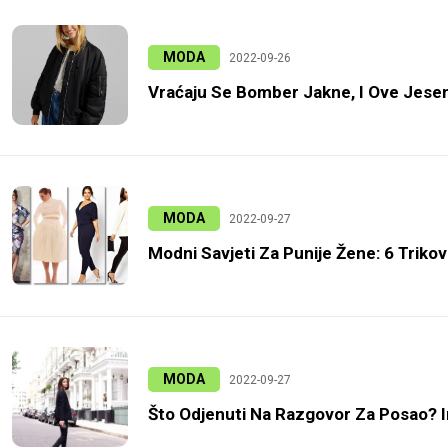
MODA
2022-09-26
Vraćaju Se Bomber Jakne, I Ove Jeseni
MODA
2022-09-27
Modni Savjeti Za Punije Žene: 6 Trikov
MODA
2022-09-27
Što Odjenuti Na Razgovor Za Posao? 