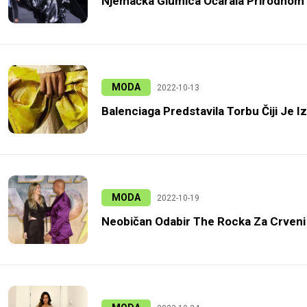
Njemačka Glumica Očarala Prirodnom 
MODA
2022-10-13
Balenciaga Predstavila Torbu Čiji Je I
MODA
2022-10-19
Neobičan Odabir The Rocka Za Crveni 