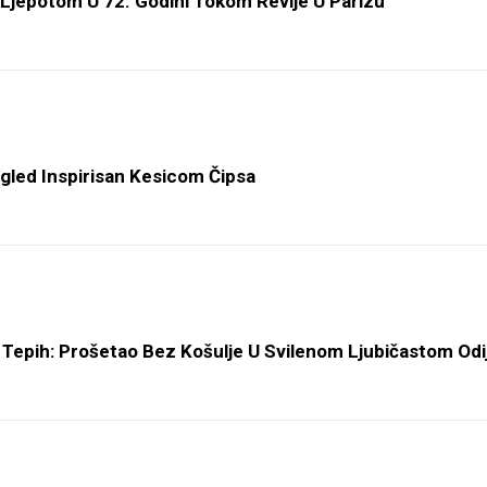
Ljepotom U 72. Godini Tokom Revije U Parizu
zgled Inspirisan Kesicom Čipsa
Tepih: Prošetao Bez Košulje U Svilenom Ljubičastom Odi