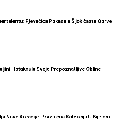
ertalentu: Pjevačica Pokazala Šljokičaste Obrve
ljini I Istaknula Svoje Prepoznatljive Obline
ja Nove Kreacije: Praznična Kolekcija U Bijelom