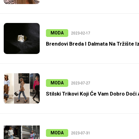
MODA
2023-02-17
Brendovi Breda I Dalmata Na Tržište Iz
MODA
2023-07-27
Stilski Trikovi Koji Će Vam Dobro Doć
MODA
2023-07-31