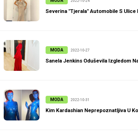
MODA
2022-10-24
Severina "tjerala" Automobile S Ulic
MODA
2022-10-27
Sanela Jenkins Oduševila Izgledom N
MODA
2022-10-31
Kim Kardashian Neprepoznatljiva U Ko