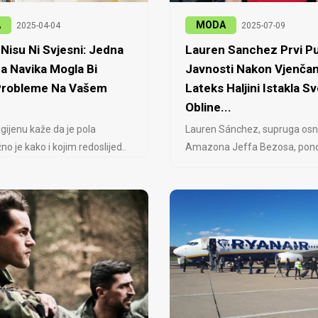
A
MODA
2025-04-04
2025-07-09
Nisu Ni Svjesni: Jedna
Lauren Sanchez Prvi Pu
a Navika Mogla Bi
Javnosti Nakon Vjenčan
 Probleme Na Vašem
Lateks Haljini Istakla Sv
Obline...
igijenu kaže da je pola
Lauren Sánchez, supruga osn
no je kako i kojim redoslijed..
Amazona Jeffa Bezosa, ponovo