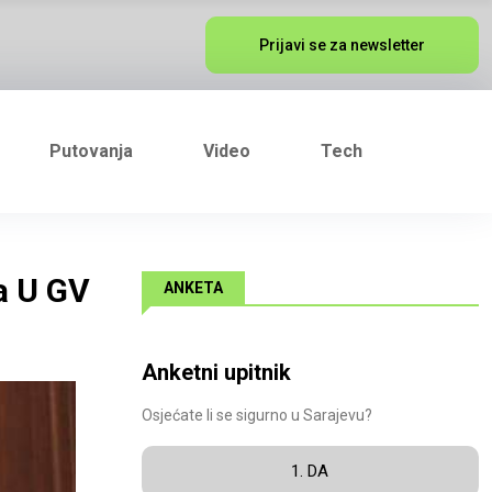
Prijavi se za newsletter
Putovanja
Video
Tech
a U GV
ANKETA
Anketni upitnik
Osjećate li se sigurno u Sarajevu?
1. DA