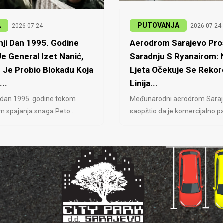
A
PUTOVANJA
2026-07-24
2026-07-24
ji Dan 1995. Godine
Aerodrom Sarajevo Proš
e General Izet Nanić,
Saradnju S Ryanairom:
 Je Probio Blokadu Koja
Ljeta Očekuje Se Rekor
...
Linija...
 dan 1995. godine tokom
Međunarodni aerodrom Saraj
jem spajanja snaga Peto..
saopštio da je komercijalno pa