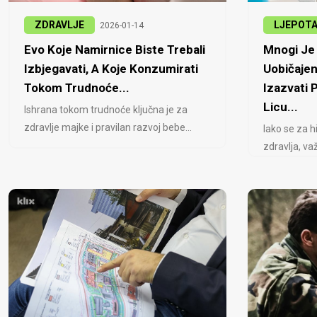
ZDRAVLJE
LJEPOT
2026-01-14
Evo Koje Namirnice Biste Trebali
Mnogi Je 
Izbjegavati, A Koje Konzumirati
Uobičajen
Tokom Trudnoće...
Izazvati
Licu...
Ishrana tokom trudnoće ključna je za
zdravlje majke i pravilan razvoj bebe...
Iako se za h
zdravlja, važ