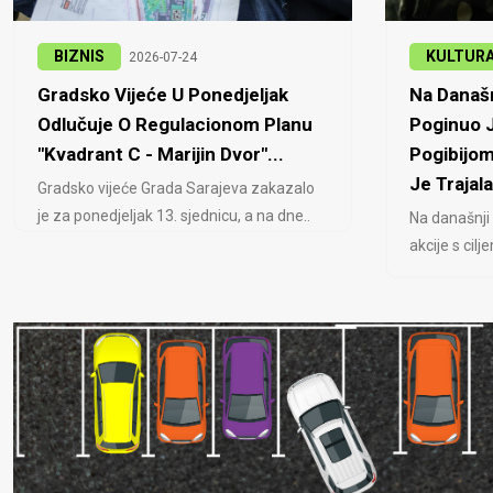
BIZNIS
KULTUR
2026-07-24
Gradsko Vijeće U Ponedjeljak
Na Današn
Odlučuje O Regulacionom Planu
Poginuo J
"Kvadrant C - Marijin Dvor"...
Pogibijom
Je Trajala
Gradsko vijeće Grada Sarajeva zakazalo
je za ponedjeljak 13. sjednicu, a na dne..
Na današnji
akcije s cil