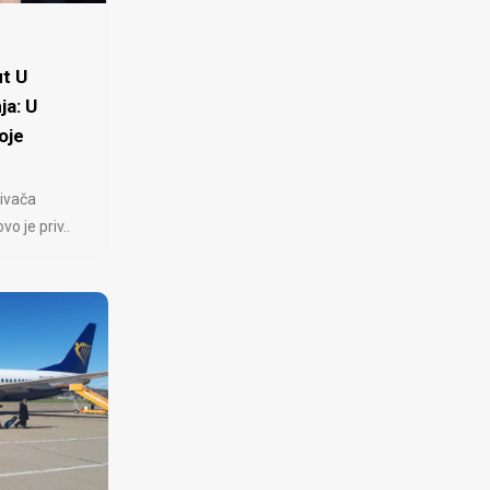
t U
ja: U
oje
ivača
 je priv..