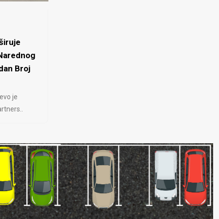
iruje
 Narednog
dan Broj
evo je
rtners..