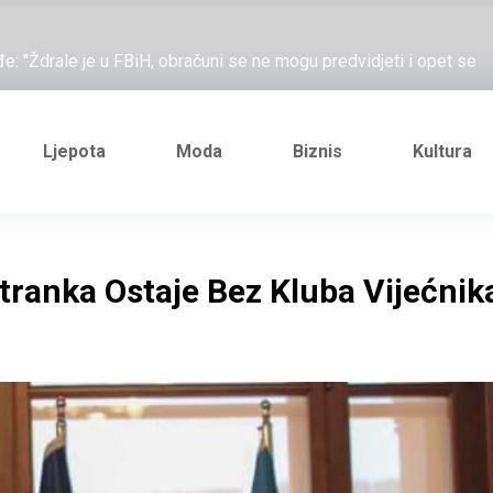
ažove, što me ne uhapsiš?"; "Prošetajmo Beogradom, Novim
đe: "Ždrale je u FBiH, obračuni se ne mogu predvidjeti i opet se
e novi Željezničarov Karamarko
nuo je general Izet Nanić, pogibijom je probio blokadu koja je
Ljepota
Moda
Biznis
Kultura
ažove, što me ne uhapsiš?"; "Prošetajmo Beogradom, Novim
đe: "Ždrale je u FBiH, obračuni se ne mogu predvidjeti i opet se
tranka Ostaje Bez Kluba Vijećnik
e novi Željezničarov Karamarko