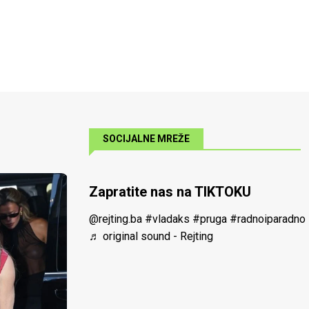
SOCIJALNE MREŽE
Zapratite nas na TIKTOKU
@rejting.ba
#vladaks
#pruga
#radnoiparadno
♬ original sound - Rejting