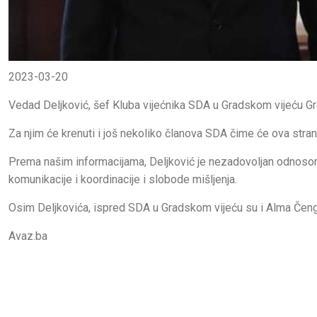
2023-03-20
Vedad Deljković, šef Kluba vijećnika SDA u Gradskom vijeću Gra
Za njim će krenuti i još nekoliko članova SDA čime će ova stra
Prema našim informacijama, Deljković je nezadovoljan odnosom
komunikacije i koordinacije i slobode mišljenja.
Osim Deljkovića, ispred SDA u Gradskom vijeću su i Alma Čeng
Avaz.ba