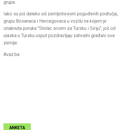
grupe.
Iako su još daleko od zemljotresom pogođenih područja,
grupu Bosanaca i Hercegovaca u vozilu na kojem je
istaknuta poruka "Stolac srcem za Tursku i Siriju", još od
ulaska u Tursku usput pozdravljaju zahvalni građani ove
zemlje.
Avaz.ba
ANKETA