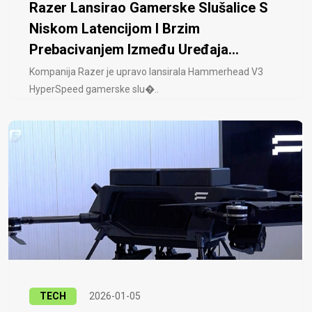
Razer Lansirao Gamerske Slušalice S
Niskom Latencijom I Brzim
Prebacivanjem Između Uređaja...
Kompanija Razer je upravo lansirala Hammerhead V3
HyperSpeed ​​gamerske slu�..
TECH
2026-01-05