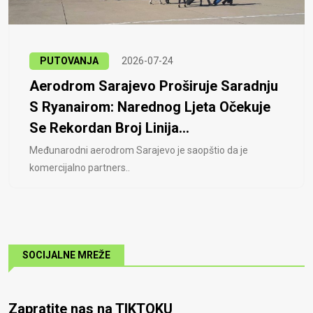
PUTOVANJA
2026-07-24
Aerodrom Sarajevo Proširuje Saradnju
S Ryanairom: Narednog Ljeta Očekuje
Se Rekordan Broj Linija...
Međunarodni aerodrom Sarajevo je saopštio da je
komercijalno partners..
SOCIJALNE MREŽE
Zapratite nas na TIKTOKU