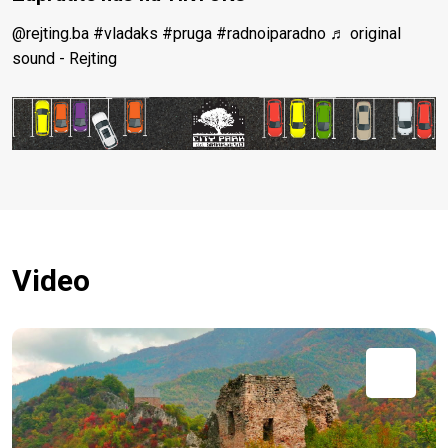
@rejting.ba
#vladaks
#pruga
#radnoiparadno
♬ original
sound - Rejting
Video