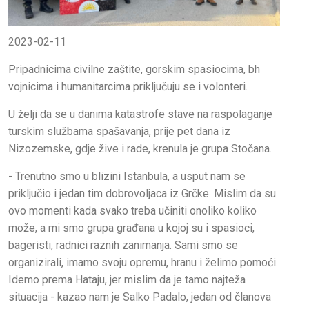
2023-02-11
Pripadnicima civilne zaštite, gorskim spasiocima, bh
vojnicima i humanitarcima priključuju se i volonteri.
U želji da se u danima katastrofe stave na raspolaganje
turskim službama spašavanja, prije pet dana iz
Nizozemske, gdje žive i rade, krenula je grupa Stočana.
- Trenutno smo u blizini Istanbula, a usput nam se
priključio i jedan tim dobrovoljaca iz Grčke. Mislim da su
ovo momenti kada svako treba učiniti onoliko koliko
može, a mi smo grupa građana u kojoj su i spasioci,
bageristi, radnici raznih zanimanja. Sami smo se
organizirali, imamo svoju opremu, hranu i želimo pomoći.
Idemo prema Hataju, jer mislim da je tamo najteža
situacija - kazao nam je Salko Padalo, jedan od članova