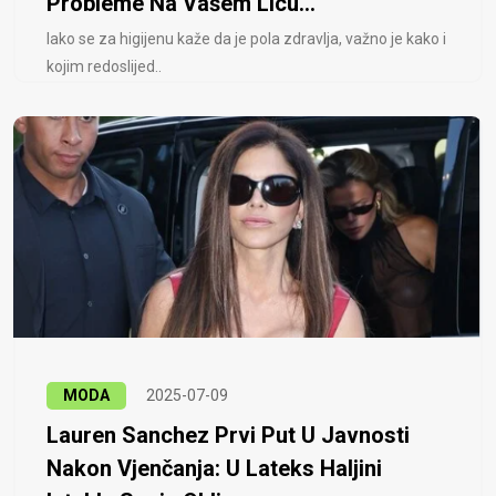
Probleme Na Vašem Licu...
Iako se za higijenu kaže da je pola zdravlja, važno je kako i
kojim redoslijed..
MODA
2025-07-09
Lauren Sanchez Prvi Put U Javnosti
Nakon Vjenčanja: U Lateks Haljini