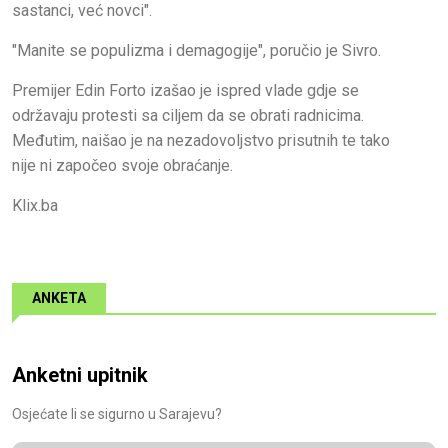
sastanci, već novci".
"Manite se populizma i demagogije", poručio je Sivro.
Premijer Edin Forto izašao je ispred vlade gdje se
održavaju protesti sa ciljem da se obrati radnicima.
Međutim, naišao je na nezadovoljstvo prisutnih te tako
nije ni započeo svoje obraćanje.
Klix.ba
ANKETA
Anketni upitnik
Osjećate li se sigurno u Sarajevu?