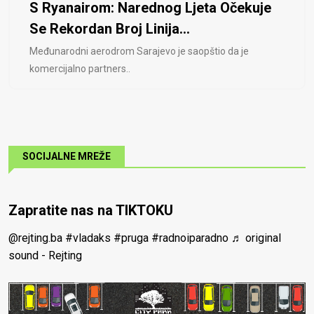
S Ryanairom: Narednog Ljeta Očekuje
Se Rekordan Broj Linija...
Međunarodni aerodrom Sarajevo je saopštio da je
komercijalno partners..
SOCIJALNE MREŽE
Zapratite nas na TIKTOKU
@rejting.ba
#vladaks
#pruga
#radnoiparadno
♬ original
sound - Rejting