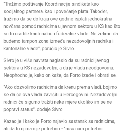
"Tražimo poštivanje Koordinacije sindikata kao
socijalnog partnera, kao i povećanje plata. Također,
tražimo da se do kraja ove godine isplati jednokratna
novčana pomoć radnicima u javnom sektoru u KS kao što
su to uradile kantonalne i federalne vlade. Ne želimo da
budemo tampon zona između nezadovoljnih radnika i
kantonalne vlade", poručio je Sivro.
Sivro je u više navrata naglasio da su radnici javnog
sektora u KS nezadovoljni, a da je vlada neodgovorna.
Neophodno je, kako on kaže, da Forto izađe i obrati se.
"Ako dozvolimo radnicima da krenu prema vladi, bojimo
se da će ova vlada završiti u Hercegovini. Nezadovoljni
radnici će sigurno tražiti neke mjere ukoliko im se ne
popravi status", dodaje Sivro.
Kazao je i kako je Forto najavio sastanak sa radnicima,
ali da to njima nije potrebno - "nisu nam potrebni