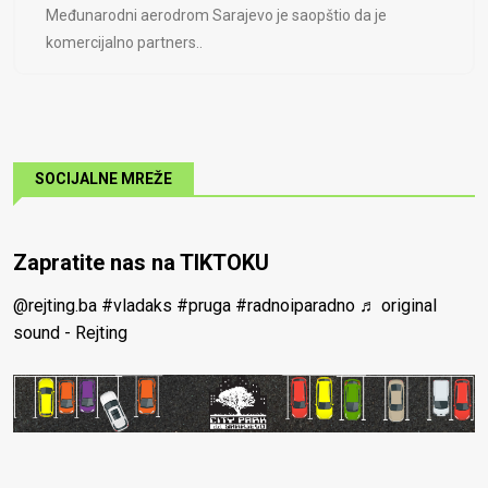
Međunarodni aerodrom Sarajevo je saopštio da je
komercijalno partners..
SOCIJALNE MREŽE
Zapratite nas na TIKTOKU
@rejting.ba
#vladaks
#pruga
#radnoiparadno
♬ original
sound - Rejting