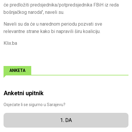
će predložiti predsjednika/potpredsjednika FBiH iz reda
bošnjačkog naroda", naveli su.
Naveli su da će u narednom periodu pozvati sve
relevantne strane kako bi napravili širu koaliciju.
Klix.ba
ANKETA
Anketni upitnik
Osjećate li se sigurno u Sarajevu?
1. DA