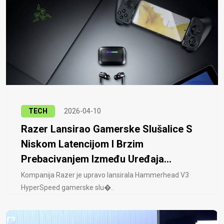
TECH
2026-04-10
Razer Lansirao Gamerske Slušalice S
Niskom Latencijom I Brzim
Prebacivanjem Između Uređaja...
Kompanija Razer je upravo lansirala Hammerhead V3
HyperSpeed ​​gamerske slu�..