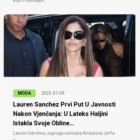
kojim redoslijed..
MODA
2025-07-09
Lauren Sanchez Prvi Put U Javnosti
Nakon Vjenčanja: U Lateks Haljini
Istakla Svoje Obline...
Lauren Sánchez, supruga osnivača Amazona Jeffa