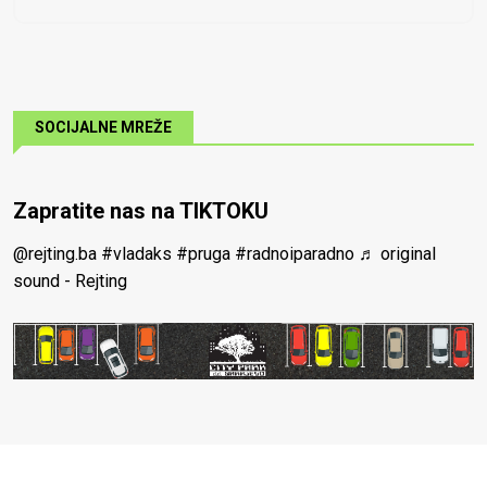
SOCIJALNE MREŽE
Zapratite nas na TIKTOKU
@rejting.ba
#vladaks
#pruga
#radnoiparadno
♬ original
sound - Rejting