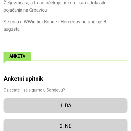
Željezničara, a to se očekuje uskoro, kao i dolazak
pojačanja na Grbavicu.
Sezona u WWin ligi Bosne i Hercegovine počinje 8.
augusta.
ANKETA
Anketni upitnik
Osjećate li se sigurno u Sarajevu?
1. DA
2. NE