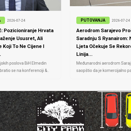
A
PUTOVANJA
2026-07-24
2026-07-24
: Pozicioniranje Hrvata
Aerodrom Sarajevo Proš
laženje Ususret, Ali
Saradnju S Ryanairom:
 Koji To Ne Cijene I
Ljeta Očekuje Se Rekor
.
Linija...
jskih poslova BiH Elmedin
Međunarodni aerodrom Saraj
ratio se na konferenciji &..
saopštio da je komercijalno pa