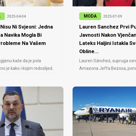
A
MODA
2025-04-04
2025-07-09
Nisu Ni Svjesni: Jedna
Lauren Sanchez Prvi Pu
a Navika Mogla Bi
Javnosti Nakon Vjenčan
 Probleme Na Vašem
Lateks Haljini Istakla Sv
Obline...
igijenu kaže da je pola
Lauren Sánchez, supruga osn
no je kako i kojim redoslijed..
Amazona Jeffa Bezosa, ponovo