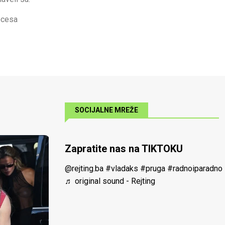
ocesa
SOCIJALNE MREŽE
Zapratite nas na TIKTOKU
@rejting.ba
#vladaks
#pruga
#radnoiparadno
♬ original sound - Rejting