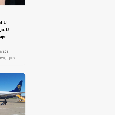
t U
ja: U
oje
ivača
 je priv..