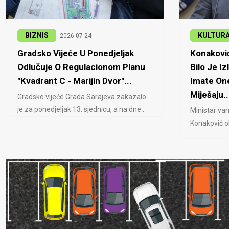
BIZNIS
KULTUR
2026-07-24
Gradsko Vijeće U Ponedjeljak
Konaković
Odlučuje O Regulacionom Planu
Bilo Je Iz
"Kvadrant C - Marijin Dvor"...
Imate One
Miješaju..
Gradsko vijeće Grada Sarajeva zakazalo
je za ponedjeljak 13. sjednicu, a na dne..
Ministar van
Konaković ob