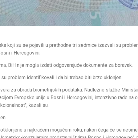
a koji su se pojavili u prethodne tri sedmice izazvali su probl
osni i Hercegovini.
ma, BiH nije mogla izdati odgovarajuće dokumente za boravak.
u problem identifikovali i da bi trebao biti brzo uklonjen.
tvera za obradu biometrijskih podataka. Nadležne službe Minista
cijom Evropske unije u Bosni i Hercegovini, intenzivno rade na ot
cionalnost", kazali su.
šen.
i otklonjene u najkraćem mogućem roku, nakon čega će se nesme
iplomatsko-konzularnim predstavništvima Bosne i Hercegovine", n