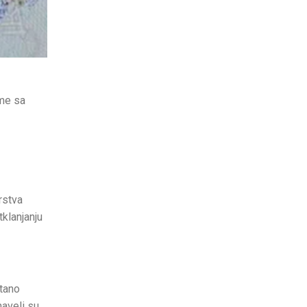
eme sa
rstva
klanjanju
tano
aveli su.