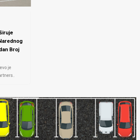
iruje
 Narednog
dan Broj
evo je
rtners..