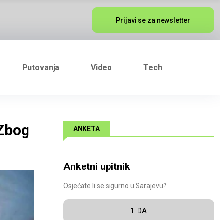
Prijavi se za newsletter
Putovanja
Video
Tech
 Zbog
ANKETA
Anketni upitnik
Osjećate li se sigurno u Sarajevu?
1. DA