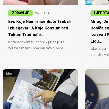
ZDRAVLJE
LJEPOT
2026-01-14
Evo Koje Namirnice Biste Trebali
Mnogi Je 
Izbjegavati, A Koje Konzumirati
Uobičajen
Tokom Trudnoće...
Izazvati
Licu...
Ishrana tokom trudnoće ključna je za
zdravlje majke i pravilan razvoj bebe...
Iako se za h
zdravlja, važ