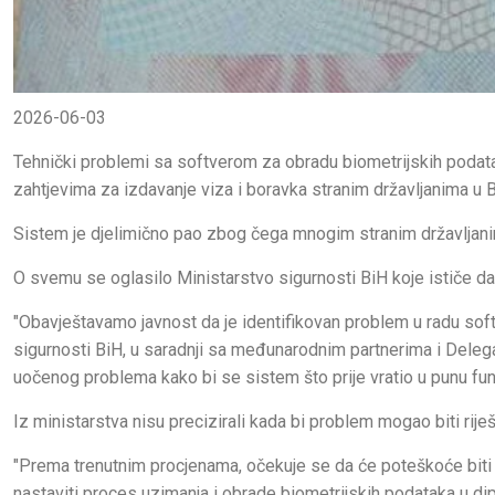
2026-06-03
Tehnički problemi sa softverom za obradu biometrijskih podatak
zahtjevima za izdavanje viza i boravka stranim državljanima u B
Sistem je djelimično pao zbog čega mnogim stranim državljani
O svemu se oglasilo Ministarstvo sigurnosti BiH koje ističe da s
"Obavještavamo javnost da je identifikovan problem u radu sof
sigurnosti BiH, u saradnji sa međunarodnim partnerima i Delega
uočenog problema kako bi se sistem što prije vratio u punu funk
Iz ministarstva nisu precizirali kada bi problem mogao biti rije
"Prema trenutnim procjenama, očekuje se da će poteškoće bit
nastaviti proces uzimanja i obrade biometrijskih podataka u d