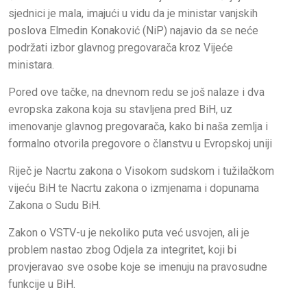
sjednici je mala, imajući u vidu da je ministar vanjskih
poslova Elmedin Konaković (NiP) najavio da se neće
podržati izbor glavnog pregovarača kroz Vijeće
ministara.
Pored ove tačke, na dnevnom redu se još nalaze i dva
evropska zakona koja su stavljena pred BiH, uz
imenovanje glavnog pregovarača, kako bi naša zemlja i
formalno otvorila pregovore o članstvu u Evropskoj uniji
Riječ je Nacrtu zakona o Visokom sudskom i tužilačkom
vijeću BiH te Nacrtu zakona o izmjenama i dopunama
Zakona o Sudu BiH.
Zakon o VSTV-u je nekoliko puta već usvojen, ali je
problem nastao zbog Odjela za integritet, koji bi
provjeravao sve osobe koje se imenuju na pravosudne
funkcije u BiH.