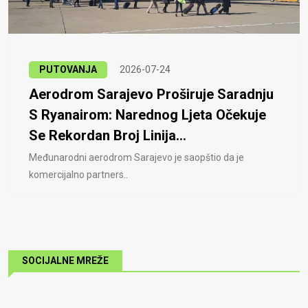
PUTOVANJA
2026-07-24
Aerodrom Sarajevo Proširuje Saradnju
S Ryanairom: Narednog Ljeta Očekuje
Se Rekordan Broj Linija...
Međunarodni aerodrom Sarajevo je saopštio da je
komercijalno partners..
SOCIJALNE MREŽE