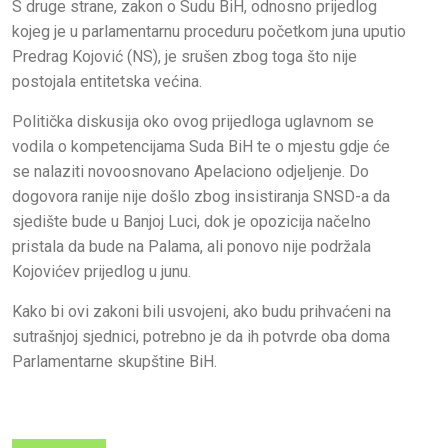
S druge strane, zakon o Sudu BiH, odnosno prijedlog
kojeg je u parlamentarnu proceduru početkom juna uputio
Predrag Kojović (NS), je srušen zbog toga što nije
postojala entitetska većina.
Politička diskusija oko ovog prijedloga uglavnom se
vodila o kompetencijama Suda BiH te o mjestu gdje će
se nalaziti novoosnovano Apelaciono odjeljenje. Do
dogovora ranije nije došlo zbog insistiranja SNSD-a da
sjedište bude u Banjoj Luci, dok je opozicija načelno
pristala da bude na Palama, ali ponovo nije podržala
Kojovićev prijedlog u junu.
Kako bi ovi zakoni bili usvojeni, ako budu prihvaćeni na
sutrašnjoj sjednici, potrebno je da ih potvrde oba doma
Parlamentarne skupštine BiH.