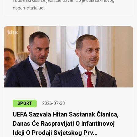
Fudbalski klub Željezničar ozvaničio je dolazak novog
nogometaša uo..
SPORT
2026-07-30
UEFA Sazvala Hitan Sastanak Članica,
Danas Će Raspravljati O Infantinovoj
Ideji O Prodaji Svjetskog Prv...