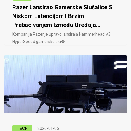
Razer Lansirao Gamerske Slušalice S
Niskom Latencijom I Brzim
Prebacivanjem Između Uređaja...
Kompanija Razer je upravo lansirala Hammerhead V3
HyperSpeed ​​gamerske slu�..
TECH
2026-01-05