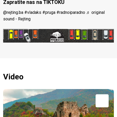
Zapratite nas na TIKTOKU
@rejting.ba
#vladaks
#pruga
#radnoiparadno
♬ original
sound - Rejting
Video