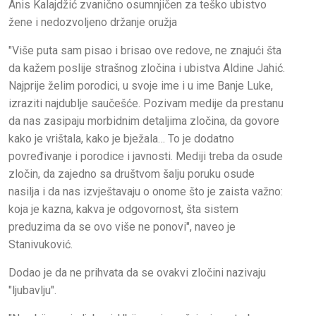
Anis Kalajdžić zvanično osumnjičen za teško ubistvo
žene i nedozvoljeno držanje oružja
"Više puta sam pisao i brisao ove redove, ne znajući šta
da kažem poslije strašnog zločina i ubistva Aldine Jahić.
Najprije želim porodici, u svoje ime i u ime Banje Luke,
izraziti najdublje saučešće. Pozivam medije da prestanu
da nas zasipaju morbidnim detaljima zločina, da govore
kako je vrištala, kako je bježala… To je dodatno
povređivanje i porodice i javnosti. Mediji treba da osude
zločin, da zajedno sa društvom šalju poruku osude
nasilja i da nas izvještavaju o onome što je zaista važno:
koja je kazna, kakva je odgovornost, šta sistem
preduzima da se ovo više ne ponovi", naveo je
Stanivuković.
Dodao je da ne prihvata da se ovakvi zločini nazivaju
"ljubavlju".