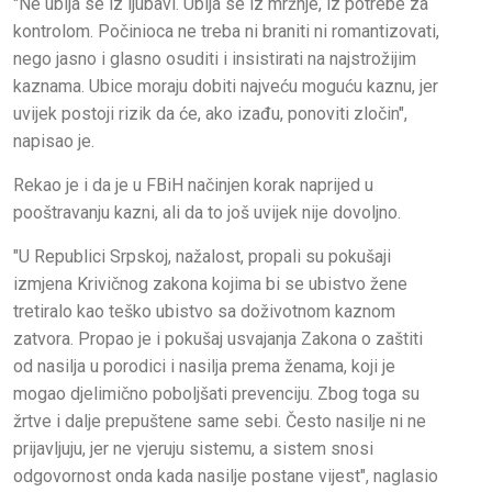
"Ne ubija se iz ljubavi. Ubija se iz mržnje, iz potrebe za
kontrolom. Počinioca ne treba ni braniti ni romantizovati,
nego jasno i glasno osuditi i insistirati na najstrožijim
kaznama. Ubice moraju dobiti najveću moguću kaznu, jer
uvijek postoji rizik da će, ako izađu, ponoviti zločin",
napisao je.
Rekao je i da je u FBiH načinjen korak naprijed u
pooštravanju kazni, ali da to još uvijek nije dovoljno.
"U Republici Srpskoj, nažalost, propali su pokušaji
izmjena Krivičnog zakona kojima bi se ubistvo žene
tretiralo kao teško ubistvo sa doživotnom kaznom
zatvora. Propao je i pokušaj usvajanja Zakona o zaštiti
od nasilja u porodici i nasilja prema ženama, koji je
mogao djelimično poboljšati prevenciju. Zbog toga su
žrtve i dalje prepuštene same sebi. Često nasilje ni ne
prijavljuju, jer ne vjeruju sistemu, a sistem snosi
odgovornost onda kada nasilje postane vijest", naglasio