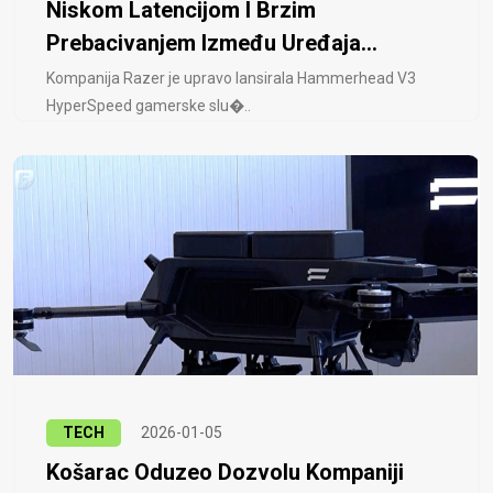
Niskom Latencijom I Brzim
Prebacivanjem Između Uređaja...
Kompanija Razer je upravo lansirala Hammerhead V3
HyperSpeed ​​gamerske slu�..
TECH
2026-01-05
Košarac Oduzeo Dozvolu Kompaniji