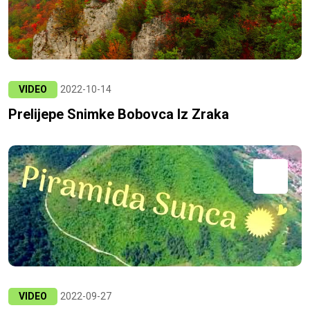
VIDEO
2022-10-14
Prelijepe Snimke Bobovca Iz Zraka
VIDEO
2022-09-27