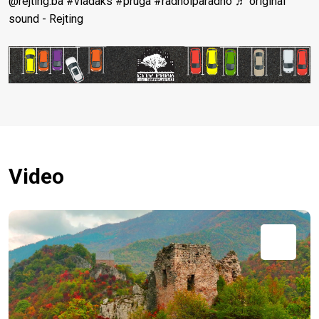
@rejting.ba
#vladaks
#pruga
#radnoiparadno
♬ original
sound - Rejting
Video