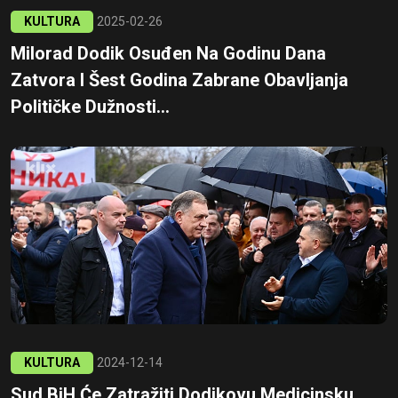
KULTURA
2025-02-26
Milorad Dodik Osuđen Na Godinu Dana
Zatvora I Šest Godina Zabrane Obavljanja
Političke Dužnosti...
KULTURA
2024-12-14
Sud BiH Će Zatražiti Dodikovu Medicinsku