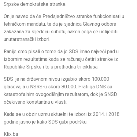
Srpske demokratske stranke.
On je naveo da će Predsjedništvo stranke funkcionisati u
tehničkom mandatu, te da je sjednica Glavnog odbora
zakazana za sljedeću subotu, nakon čega će uslijediti
unutarstranački izbori.
Ranije smo pisali o tome da je SDS imao najveći pad u
izbornim rezultatima kada se računaju četiri stranke iz
Republike Srpske i to u prethodna tri ciklusa.
SDS je na državnom nivou izgubio skoro 100.000
glasova, a u NSRS-u skoro 80.000. Prati ga DNS sa
katastrofalnim ovogodišnjim rezultatom, dok je SNSD
očekivano konstantna u vlasti.
Kada se u obzir uzmu aktuelni te izbori iz 2014. i 2018.
godine jasno je kako SDS gubi podršku.
Klix ba