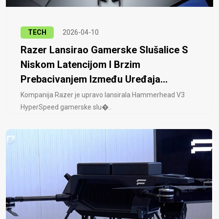
TECH
2026-04-10
Razer Lansirao Gamerske Slušalice S
Niskom Latencijom I Brzim
Prebacivanjem Između Uređaja...
Kompanija Razer je upravo lansirala Hammerhead V3
HyperSpeed ​​gamerske slu�..