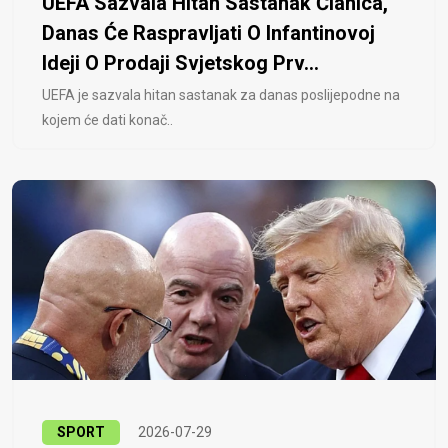
UEFA Sazvala Hitan Sastanak Članica,
Danas Će Raspravljati O Infantinovoj
Ideji O Prodaji Svjetskog Prv...
UEFA je sazvala hitan sastanak za danas poslijepodne na
kojem će dati konač..
SPORT
2026-07-29