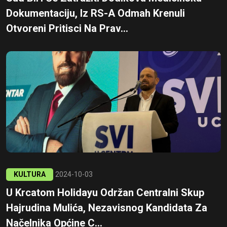
Dokumentaciju, Iz RS-A Odmah Krenuli
Otvoreni Pritisci Na Prav...
KULTURA
2024-10-03
U Krcatom Holidayu Održan Centralni Skup
Hajrudina Mulića, Nezavisnog Kandidata Za
Načelnika Općine C...