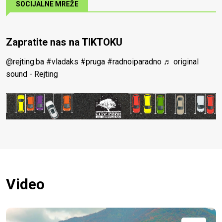
SOCIJALNE MREŽE
Zapratite nas na TIKTOKU
@rejting.ba
#vladaks
#pruga
#radnoiparadno
♬ original
sound - Rejting
Video