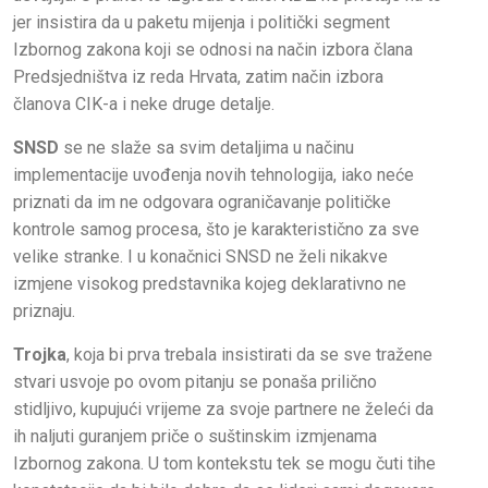
jer insistira da u paketu mijenja i politički segment
Izbornog zakona koji se odnosi na način izbora člana
Predsjedništva iz reda Hrvata, zatim način izbora
članova CIK-a i neke druge detalje.
SNSD
se ne slaže sa svim detaljima u načinu
implementacije uvođenja novih tehnologija, iako neće
priznati da im ne odgovara ograničavanje političke
kontrole samog procesa, što je karakteristično za sve
velike stranke. I u konačnici SNSD ne želi nikakve
izmjene visokog predstavnika kojeg deklarativno ne
priznaju.
Trojka
, koja bi prva trebala insistirati da se sve tražene
stvari usvoje po ovom pitanju se ponaša prilično
stidljivo, kupujući vrijeme za svoje partnere ne želeći da
ih naljuti guranjem priče o suštinskim izmjenama
Izbornog zakona. U tom kontekstu tek se mogu čuti tihe