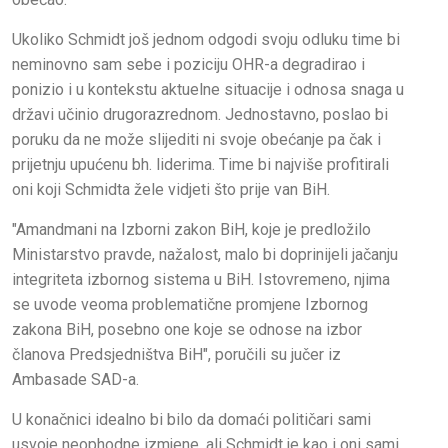
Ukoliko Schmidt još jednom odgodi svoju odluku time bi
neminovno sam sebe i poziciju OHR-a degradirao i
ponizio i u kontekstu aktuelne situacije i odnosa snaga u
državi učinio drugorazrednom. Jednostavno, poslao bi
poruku da ne može slijediti ni svoje obećanje pa čak i
prijetnju upućenu bh. liderima. Time bi najviše profitirali
oni koji Schmidta žele vidjeti što prije van BiH.
"Amandmani na Izborni zakon BiH, koje je predložilo
Ministarstvo pravde, nažalost, malo bi doprinijeli jačanju
integriteta izbornog sistema u BiH. Istovremeno, njima
se uvode veoma problematične promjene Izbornog
zakona BiH, posebno one koje se odnose na izbor
članova Predsjedništva BiH", poručili su jučer iz
Ambasade SAD-a.
U konačnici idealno bi bilo da domaći političari sami
usvoje neophodne izmjene, ali Schmidt je kao i oni sami