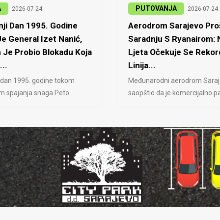
A
PUTOVANJA
2026-07-24
2026-07-24
ji Dan 1995. Godine
Aerodrom Sarajevo Proš
e General Izet Nanić,
Saradnju S Ryanairom:
 Je Probio Blokadu Koja
Ljeta Očekuje Se Rekor
...
Linija...
 dan 1995. godine tokom
Međunarodni aerodrom Saraj
jem spajanja snaga Peto..
saopštio da je komercijalno pa