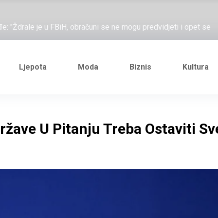
ažove, što me ne uhapsiš?"; "Prošetajmo Beogradom, Novim
đe: "Ždrale je u FBiH, obračuni se ne mogu predvidjeti i opet se
e novi Željezničarov Karamarko
nuo je general Izet Nanić, pogibijom je probio blokadu koja je
Ljepota
Moda
Biznis
Kultura
ažove, što me ne uhapsiš?"; "Prošetajmo Beogradom, Novim
đe: "Ždrale je u FBiH, obračuni se ne mogu predvidjeti i opet se
ržave U Pitanju Treba Ostaviti Sv
e novi Željezničarov Karamarko