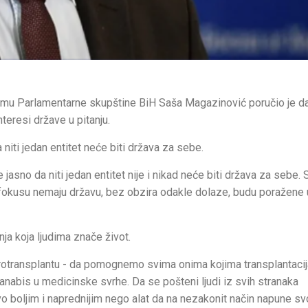
omu Parlamentarne skupštine BiH Saša Magazinović poručio je da
teresi države u pitanju.
niti jedan entitet neće biti država za sebe.
e jasno da niti jedan entitet nije i nikad neće biti država za sebe.
 u fokusu nemaju državu, bez obzira odakle dolaze, budu poražene 
nja koja ljudima znače život.
rotransplantu - da pomognemo svima onima kojima transplantaci
anabis u medicinske svrhe. Da se pošteni ljudi iz svih stranaka
vo boljim i naprednijim nego alat da na nezakonit način napune sv