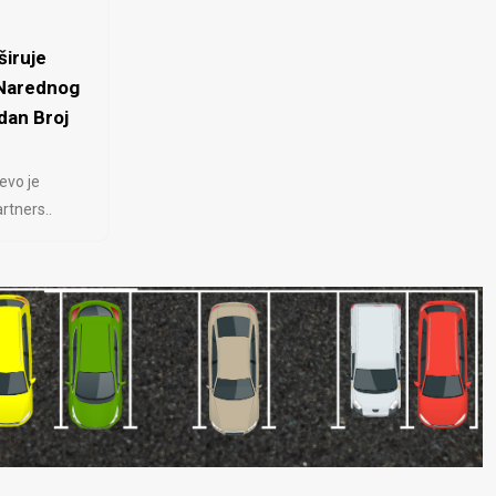
iruje
 Narednog
dan Broj
evo je
rtners..