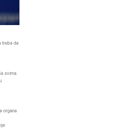
 treba da
 Sa svima
u
ja organa
oje