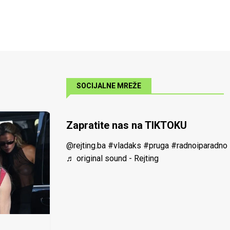
SOCIJALNE MREŽE
Zapratite nas na TIKTOKU
@rejting.ba
#vladaks
#pruga
#radnoiparadno
♬ original sound - Rejting