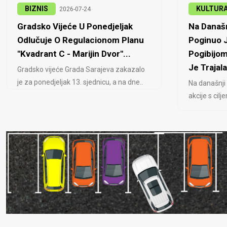
BIZNIS
KULTUR
2026-07-24
Gradsko Vijeće U Ponedjeljak
Na Današn
Odlučuje O Regulacionom Planu
Poginuo J
"Kvadrant C - Marijin Dvor"...
Pogibijom
Je Trajala
Gradsko vijeće Grada Sarajeva zakazalo
je za ponedjeljak 13. sjednicu, a na dne..
Na današnji
akcije s cil