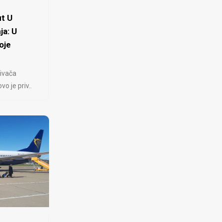
t U
ja: U
oje
ivača
 je priv..