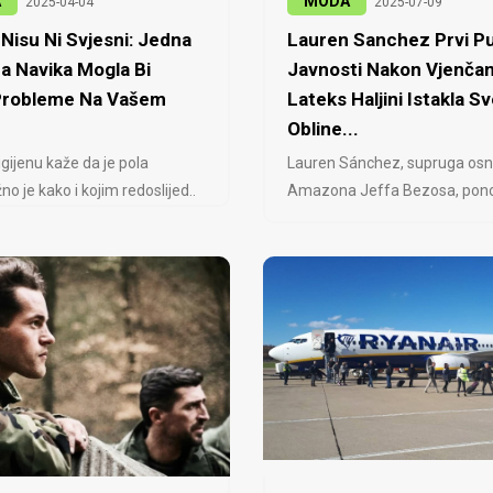
A
MODA
2025-04-04
2025-07-09
Nisu Ni Svjesni: Jedna
Lauren Sanchez Prvi Pu
a Navika Mogla Bi
Javnosti Nakon Vjenčan
 Probleme Na Vašem
Lateks Haljini Istakla Sv
Obline...
igijenu kaže da je pola
Lauren Sánchez, supruga osn
no je kako i kojim redoslijed..
Amazona Jeffa Bezosa, ponovo