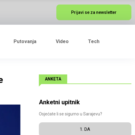
Prijavi se za newsletter
Putovanja
Video
Tech
e
ANKETA
Anketni upitnik
Osjećate li se sigurno u Sarajevu?
1. DA