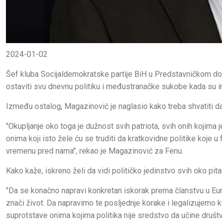
2024-01-02
Šef kluba Socijaldemokratske partije BiH u Predstavničkom d
ostaviti svu dnevnu politiku i međustranačke sukobe kada su in
Između ostalog, Magazinović je naglasio kako treba shvatiti da 
"Okupljanje oko toga je dužnost svih patriota, svih onih kojima j
onima koji isto žele ću se truditi da kratkovidne politike koje
vremenu pred nama", rekao je Magazinović za Fenu.
Kako kaže, iskreno želi da vidi političko jedinstvo svih oko pita
"Da se konačno napravi konkretan iskorak prema članstvu u Eu
znači život. Da napravimo te posljednje korake i legalizujemo k
suprotstave onima kojima politika nije sredstvo da učine društ