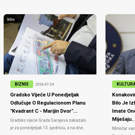
BIZNIS
KULTUR
2026-07-24
Gradsko Vijeće U Ponedjeljak
Konaković
Odlučuje O Regulacionom Planu
Bilo Je Iz
"Kvadrant C - Marijin Dvor"...
Imate One
Miješaju..
Gradsko vijeće Grada Sarajeva zakazalo
je za ponedjeljak 13. sjednicu, a na dne..
Ministar van