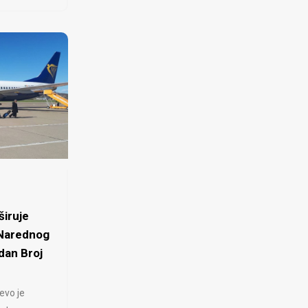
iruje
 Narednog
dan Broj
evo je