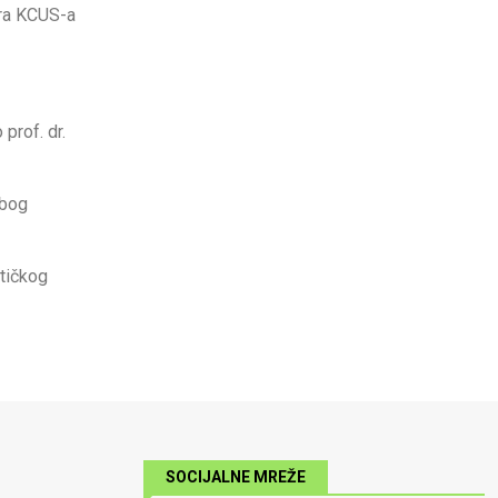
ora KCUS-a
prof. dr.
zbog
itičkog
SOCIJALNE MREŽE