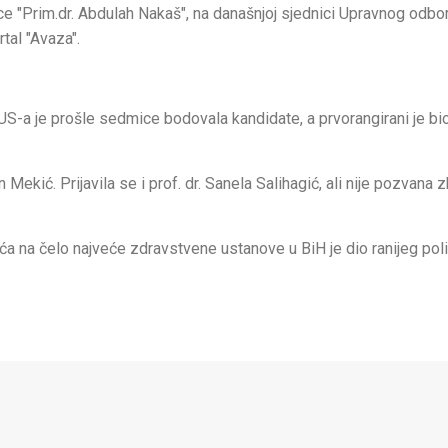
ice "Prim.dr. Abdulah Nakaš", na današnjoj sjednici Upravnog odb
tal "Avaza".
-a je prošle sedmice bodovala kandidate, a prvorangirani je bio 
in Mekić. Prijavila se i prof. dr. Sanela Salihagić, ali nije pozvana 
a na čelo najveće zdravstvene ustanove u BiH je dio ranijeg pol