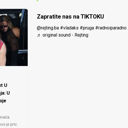
Zapratite nas na TIKTOKU
@rejting.ba
#vladaks
#pruga
#radnoiparadno
♬ original sound - Rejting
t U
ja: U
oje
ivača
 je priv..