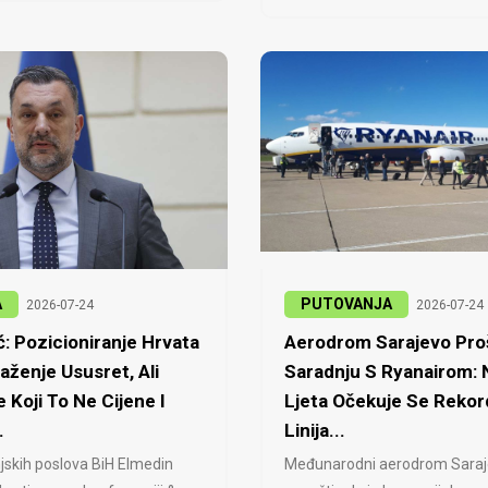
A
PUTOVANJA
2026-07-24
2026-07-24
: Pozicioniranje Hrvata
Aerodrom Sarajevo Proš
laženje Ususret, Ali
Saradnju S Ryanairom:
 Koji To Ne Cijene I
Ljeta Očekuje Se Rekor
.
Linija...
jskih poslova BiH Elmedin
Međunarodni aerodrom Saraj