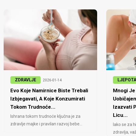
ZDRAVLJE
LJEPOT
2026-01-14
Evo Koje Namirnice Biste Trebali
Mnogi Je 
Izbjegavati, A Koje Konzumirati
Uobičajen
Tokom Trudnoće...
Izazvati
Licu...
Ishrana tokom trudnoće ključna je za
zdravlje majke i pravilan razvoj bebe...
Iako se za h
zdravlja, važ