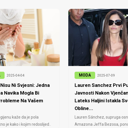
A
MODA
2025-04-04
2025-07-09
Nisu Ni Svjesni: Jedna
Lauren Sanchez Prvi Pu
a Navika Mogla Bi
Javnosti Nakon Vjenčan
 Probleme Na Vašem
Lateks Haljini Istakla Sv
Obline...
igijenu kaže da je pola
Lauren Sánchez, supruga osn
no je kako i kojim redoslijed..
Amazona Jeffa Bezosa, ponovo