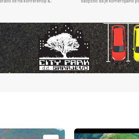
ratio se na konferenciji &..
saopštio da je komercijalno pa