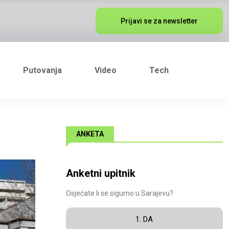
Prijavi se za newsletter
Putovanja
Video
Tech
ANKETA
Anketni upitnik
Osjećate li se sigurno u Sarajevu?
1. DA