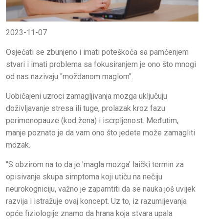
2023-11-07
Osjećati se zbunjeno i imati poteškoća sa pamćenjem
stvari i imati problema sa fokusiranjem je ono što mnogi
od nas nazivaju "moždanom maglom".
Uobičajeni uzroci zamagljivanja mozga uključuju
doživljavanje stresa ili tuge, prolazak kroz fazu
perimenopauze (kod žena) i iscrpljenost. Međutim,
manje poznato je da vam ono što jedete može zamagliti
mozak.
"S obzirom na to da je 'magla mozga' laički termin za
opisivanje skupa simptoma koji utiču na nečiju
neurokogniciju, važno je zapamtiti da se nauka još uvijek
razvija i istražuje ovaj koncept. Uz to, iz razumijevanja
opće fiziologije znamo da hrana koja stvara upala