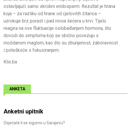
ostavljajući samo skrobni endosperm. Rezultat je hrana
koja – za razliku od hrane od cjelovitih žitarica –
uzrokuje brz porast i pad nivoa šećera u krvi. Tijelo
reagira na ove fluktuacije oslobađanjem hormona, što
dovodi do simptoma koji se obično povezuju s
moždanom maglom, kao što su zbunjenost, zaboravnost
i poteškoće s fokusiranjem.
Klix.ba
ANKETA
Anketni upitnik
Osjećate li se sigurno u Sarajevu?