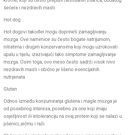
krofne, koji su često prepuni rafinisanih žitarica, dodatog
šećera i nezdravih masti.
Hot dog
Hot dogovi također mogu doprineti zamagljivanju
mozga. Ove namirnice su često bogate natrijumom,
nitratima i drugim konzervansima koji mogu uzrokovati
upalu u tijelu, izazivajući tako simptome zamagljivanja
mozga. Osim toga, ovo meso često sadrži visok nivo
nezdravih masti i obično je lišeno esencijalnih
nutrijenata.
Gluten
Odnos između konzumiranja glutena i magle mozga je
od posebnog interesa, posebno za one koji imaju
osjetljivost ili intoleranciju na ovaj protein koji se nalazi u
pšenici, ječmu i raži.