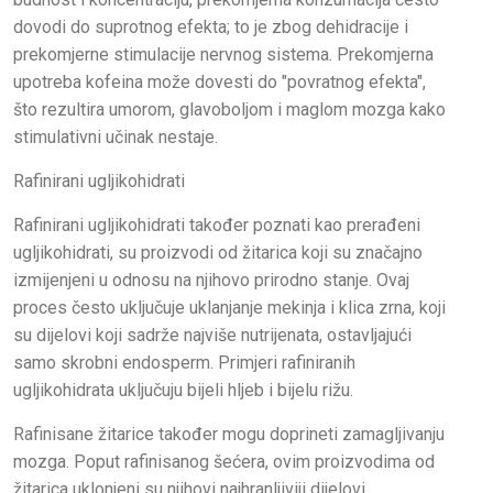
dovodi do suprotnog efekta; to je zbog dehidracije i
prekomjerne stimulacije nervnog sistema. Prekomjerna
upotreba kofeina može dovesti do "povratnog efekta",
što rezultira umorom, glavoboljom i maglom mozga kako
stimulativni učinak nestaje.
Rafinirani ugljikohidrati
Rafinirani ugljikohidrati također poznati kao prerađeni
ugljikohidrati, su proizvodi od žitarica koji su značajno
izmijenjeni u odnosu na njihovo prirodno stanje. Ovaj
proces često uključuje uklanjanje mekinja i klica zrna, koji
su dijelovi koji sadrže najviše nutrijenata, ostavljajući
samo skrobni endosperm. Primjeri rafiniranih
ugljikohidrata uključuju bijeli hljeb i bijelu rižu.
Rafinisane žitarice također mogu doprineti zamagljivanju
mozga. Poput rafinisanog šećera, ovim proizvodima od
žitarica uklonjeni su njihovi najhranljiviji dijelovi,