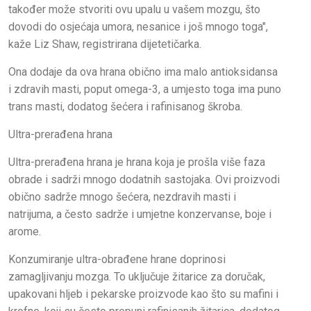
također može stvoriti ovu upalu u vašem mozgu, što
dovodi do osjećaja umora, nesanice i još mnogo toga",
kaže Liz Shaw, registrirana dijetetičarka.
Ona dodaje da ova hrana obično ima malo antioksidansa
i zdravih masti, poput omega-3, a umjesto toga ima puno
trans masti, dodatog šećera i rafinisanog škroba.
Ultra-prerađena hrana
Ultra-prerađena hrana je hrana koja je prošla više faza
obrade i sadrži mnogo dodatnih sastojaka. Ovi proizvodi
obično sadrže mnogo šećera, nezdravih masti i
natrijuma, a često sadrže i umjetne konzervanse, boje i
arome.
Konzumiranje ultra-obrađene hrane doprinosi
zamagljivanju mozga. To uključuje žitarice za doručak,
upakovani hljeb i pekarske proizvode kao što su mafini i