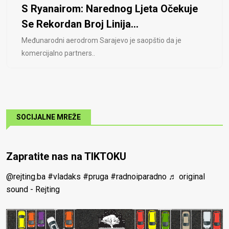
S Ryanairom: Narednog Ljeta Očekuje
Se Rekordan Broj Linija...
Međunarodni aerodrom Sarajevo je saopštio da je
komercijalno partners..
SOCIJALNE MREŽE
Zapratite nas na TIKTOKU
@rejting.ba
#vladaks
#pruga
#radnoiparadno
♬ original
sound - Rejting