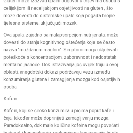
Gluten može izazvati upalni odgovor u crijevima osoba s
celijakijom ili necelijakijom osjetljivosti na gluten , što
može dovesti do sistemske upale koja pogađa brojne
tjelesne sisteme, uključujući mozak.
Ova upala, zajedno sa malapsorpcijom nutrijenata, može
dovesti do stanja kognitivnog oštećenja koje se često
naziva "moždanom maglom". Simptomi mogu uključivati
poteškoće s koncentracijom, zaboravnost i nedostatak
mentalne jasnoće. Dok istraživanja još uvijek traju u ovoj
oblasti, anegdotski dokazi podržavaju vezu između
konzumiranja glutena i zamagljenja mozga kod osjetljivih
osoba.
Kofein
Kofein, koji se široko konzumira u pićima poput kafe i
čaja, također može doprinijeti zamagljivanju mozga.
Paradoksalno, dok male količine kofeina mogu povećati
budnost i koncentraciju, prekomjerna konzumacija često