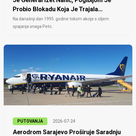
Je General Izet Nanić, Pogibijom Je
Probio Blokadu Koja Je Trajala...
Na današnji dan 1995. godine tokom akcije s ciljem
spajanja snaga Peto..
PUTOVANJA
2026-07-24
Aerodrom Sarajevo Proširuje Saradnju