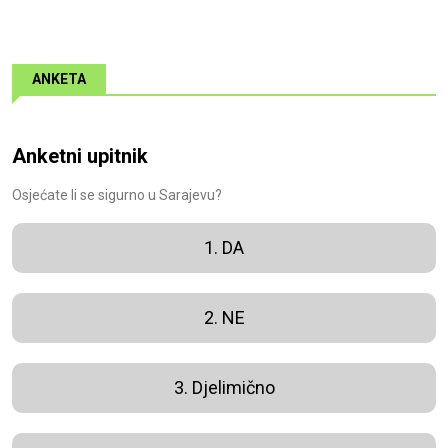
ANKETA
Anketni upitnik
Osjećate li se sigurno u Sarajevu?
1. DA
2. NE
3. Djelimično