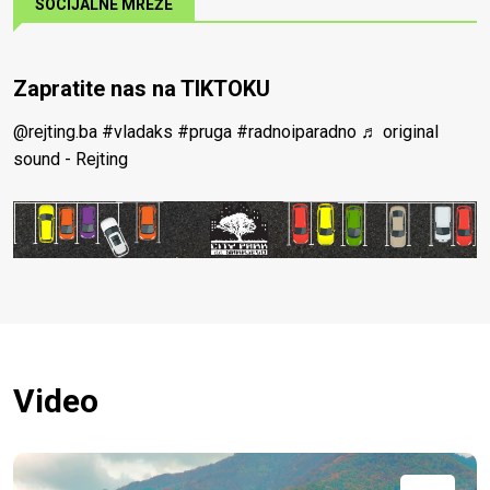
SOCIJALNE MREŽE
Zapratite nas na TIKTOKU
@rejting.ba
#vladaks
#pruga
#radnoiparadno
♬ original
sound - Rejting
Video