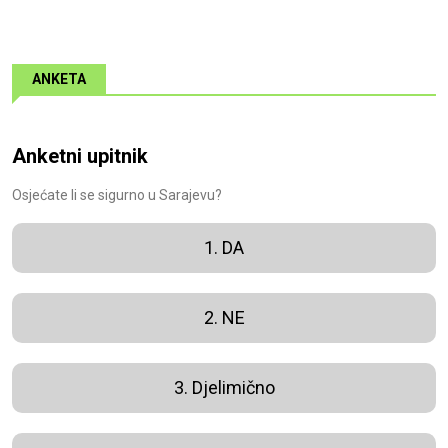
ANKETA
Anketni upitnik
Osjećate li se sigurno u Sarajevu?
1. DA
2. NE
3. Djelimično