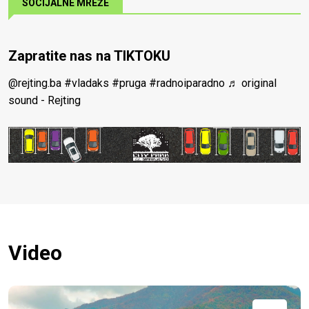
SOCIJALNE MREŽE
Zapratite nas na TIKTOKU
@rejting.ba
#vladaks
#pruga
#radnoiparadno
♬ original
sound - Rejting
Video