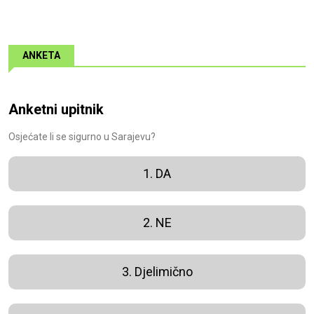
ANKETA
Anketni upitnik
Osjećate li se sigurno u Sarajevu?
1. DA
2. NE
3. Djelimično