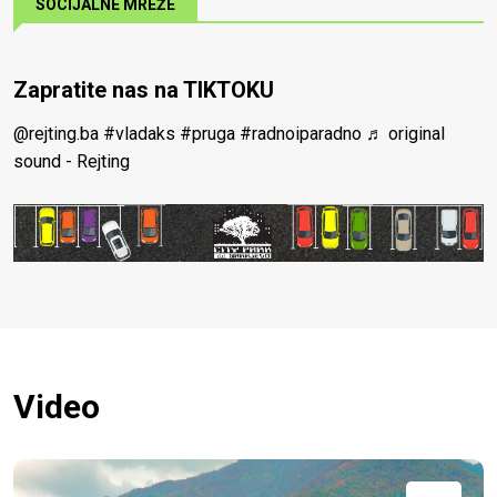
SOCIJALNE MREŽE
Zapratite nas na TIKTOKU
@rejting.ba
#vladaks
#pruga
#radnoiparadno
♬ original
sound - Rejting
Video